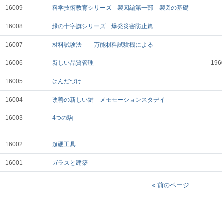
16009
科学技術教育シリーズ 製図編第一部 製図の基礎
16008
緑の十字旗シリーズ 爆発災害防止篇
16007
材料試験法 ―万能材料試験機による―
16006
新しい品質管理
19
16005
はんだづけ
16004
改善の新しい鍵 メモモーションスタデイ
16003
4つの駒
16002
超硬工具
16001
ガラスと建築
« 前のページ