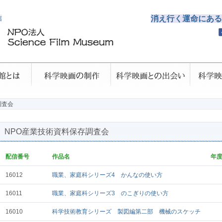
信
消え行く運命にある
調査会
NPO産業技術資料保存調査会
配信番号
作品名
年
16012
職業、家庭科シリーズ4 かんなの使い方
16011
職業、家庭科シリーズ3 のこぎりの使い方
16010
科学技術教育シリーズ 製図編第二部 機械のスケッチ