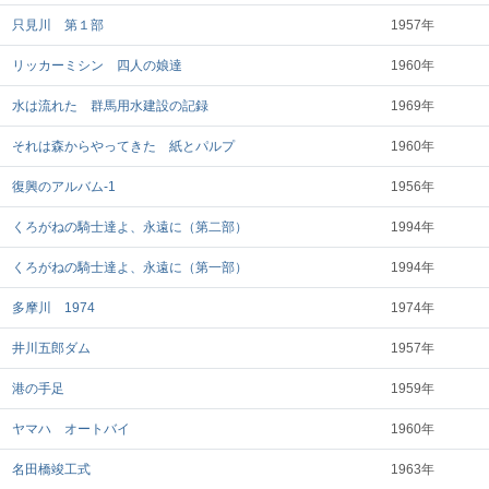
只見川 第１部
1957年
リッカーミシン 四人の娘達
1960年
水は流れた 群馬用水建設の記録
1969年
それは森からやってきた 紙とパルプ
1960年
復興のアルバム-1
1956年
くろがねの騎士達よ、永遠に（第二部）
1994年
くろがねの騎士達よ、永遠に（第一部）
1994年
多摩川 1974
1974年
井川五郎ダム
1957年
港の手足
1959年
ヤマハ オートバイ
1960年
名田橋竣工式
1963年