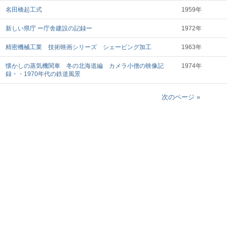
名田橋起工式
1959年
新しい県庁 ー庁舎建設の記録ー
1972年
精密機械工業 技術映画シリーズ シェービング加工
1963年
懐かしの蒸気機関車 冬の北海道編 カメラ小僧の映像記
1974年
録・・1970年代の鉄道風景
次のページ »