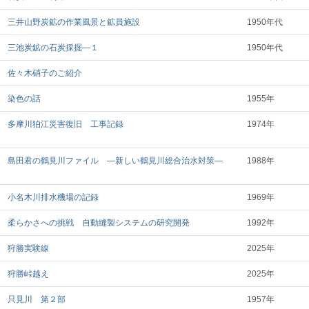
三井山野炭鉱の作業風景と鉱員施設
1950年代
三池炭鉱の石炭採掘―１
1950年代
佐々木硝子のご紹介
染色の話
1955年
多摩川狛江災害復旧 工事記録
1974年
島田君の鶴見川ファイル ―新しい鶴見川総合治水対策―
1988年
小名木川排水機場の記録
1969年
柔らかさへの挑戦 自動縫製システムの研究開発
1992年
狩勝実験線
2025年
狩勝峠越え
2025年
只見川 第２部
1957年