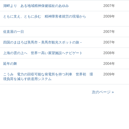
湖畔より ある地域精神保健福祉のあゆみ
2007年
ともに支え、ともに歩む 精神障害者就労の現場から
2009年
佐直屋の一日
2007年
四国のまほろば美馬市－美馬市観光スポットの旅－
2007年
上海の雲の上へ 世界一高い展望施設へナビゲート
2008年
延年の舞
2004年
こうみ 電力の回収可能な発電所を持つ列車 世界初 環
2009年
境負荷を減らす鉄道用システム
次のページ »