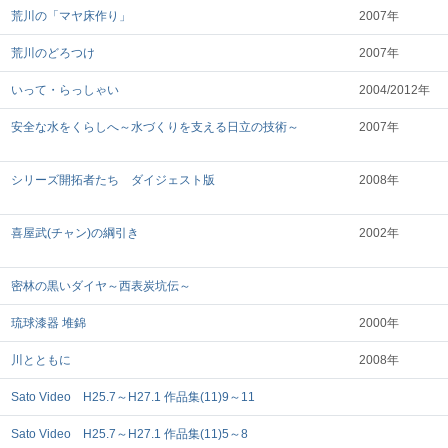
荒川の「マヤ床作り」
2007年
荒川のどろつけ
2007年
いって・らっしゃい
2004/2012年
安全な水をくらしへ～水づくりを支える日立の技術～
2007年
シリーズ開拓者たち ダイジェスト版
2008年
喜屋武(チャン)の綱引き
2002年
密林の黒いダイヤ～西表炭坑伝～
琉球漆器 堆錦
2000年
川とともに
2008年
Sato Video H25.7～H27.1 作品集(11)9～11
Sato Video H25.7～H27.1 作品集(11)5～8