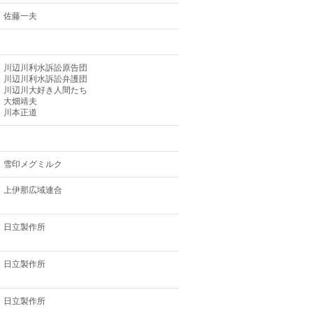
佐藤一夫
川辺川利水訴訟原告団
川辺川利水訴訟弁護団
川辺川大好き人間たち
大畑靖夫
川本正道
雪印メグミルク
上伊那広域連合
日立製作所
日立製作所
日立製作所