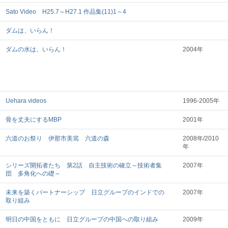
Sato Video H25.7～H27.1 作品集(11)1～4
ダムは、いらん！
ダムの水は、いらん！
2004年
Uehara videos
1996-2005年
骨を丈夫にするMBP
2001年
六道のお祭り 伊那市美篶 六道の森
2008年/2010
年
シリーズ開拓者たち 第2話 自主技術の確立～技術者集
2007年
団 多角化への礎～
未来を築くパートナーシップ 日立グループのインドでの
2007年
取り組み
明日の中国をともに 日立グループの中国への取り組み
2009年