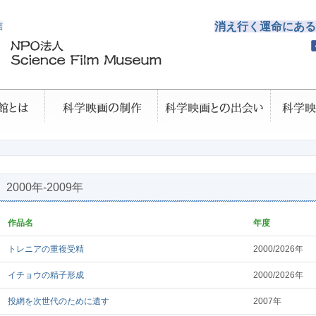
信
消え行く運命にある
2000年-2009年
作品名
年度
トレニアの重複受精
2000/2026年
イチョウの精子形成
2000/2026年
投網を次世代のために遺す
2007年