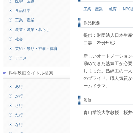
医学・医療
工業・産業
｜
教育
｜
NP
食品科学
工業・産業
作品概要
農業・漁業・暮らし
提供：財団法人日本生産
社会
白黒 29分50秒
芸術・祭り・神事・体育
新しいオートメーション
アニメ
勤めてきた熟練工が必要
しまった。熟練工の一人
科学映画タイトル検索
のプライド、職人気質か
ームドラマ。
あ行
か行
監修
さ行
青山学院大学教授 桜井
た行
な行