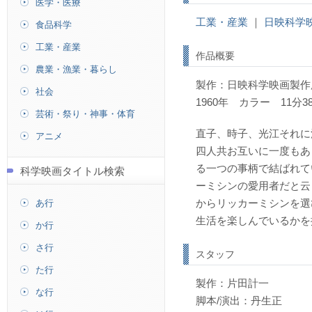
医学・医療
工業・産業
｜
日映科学
食品科学
工業・産業
作品概要
農業・漁業・暮らし
製作：日映科学映画製作
社会
1960年 カラー 11分3
芸術・祭り・神事・体育
直子、時子、光江それに
アニメ
四人共お互いに一度もあ
る一つの事柄で結ばれて
科学映画タイトル検索
ーミシンの愛用者だと云
あ行
からリッカーミシンを選
生活を楽しんでいるかを
か行
さ行
スタッフ
た行
製作：片田計一
な行
脚本/演出：丹生正