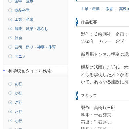
医学・医療
工業・産業
｜
教育
｜
英映
食品科学
工業・産業
作品概要
農業・漁業・暮らし
製作：英映画社 企画：
社会
1962年 カラー 24分
芸術・祭り・神事・体育
新丹那トンネル掘削の現
アニメ
掘削に活躍した近代土木
科学映画タイトル検索
れらを駆使した人々が遂
いて、あらゆる建設に携
あ行
か行
スタッフ
さ行
製作：高橋銀三郎
た行
脚本：千石秀夫
な行
演出：千石秀夫