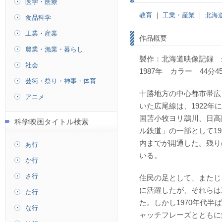
医学・医療
教育
｜
工業・産業
｜
北海
食品科学
工業・産業
作品概要
農業・漁業・暮らし
製作：北海道映像記録 
社会
1987年 カラー 44分4
芸術・祭り・神事・体育
十勝地方の中心都市帯広
アニメ
いた広尾線は、1922
国苫小牧ヨリ鵡川、日高
科学映画タイトル検索
ル鉄道」の一部として1
内までが開通した。残り
あ行
いる。
か行
さ行
住民の足として、またじ
に活躍したが、それらは
た行
た。しかし1970年代
な行
ャッチフレーズとともに