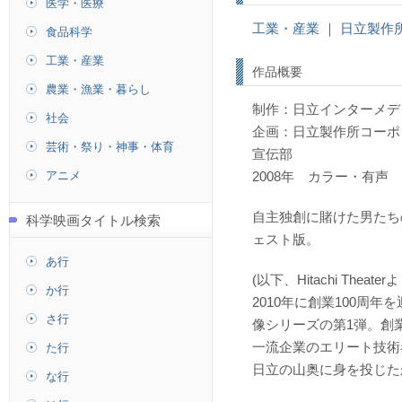
医学・医療
工業・産業
｜
日立製作
食品科学
工業・産業
作品概要
農業・漁業・暮らし
制作：日立インターメデ
社会
企画：日立製作所コー
芸術・祭り・神事・体育
宣伝部
アニメ
2008年 カラー・有声 
自主独創に賭けた男たち
科学映画タイトル検索
ェスト版。
あ行
(以下、Hitachi Theater
か行
2010年に創業100周
さ行
像シリーズの第1弾。創
一流企業のエリート技術
た行
日立の山奥に身を投じた
な行