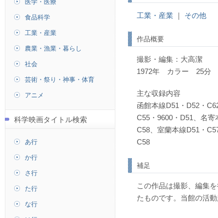
医学・医療
工業・産業
｜
その他
食品科学
工業・産業
作品概要
農業・漁業・暮らし
撮影・編集：大高潔
社会
1972年 カラー 25分
芸術・祭り・神事・体育
主な収録内容
アニメ
函館本線D51・D52・C
C55・9600・D51、名
科学映画タイトル検索
C58、室蘭本線D51・C5
あ行
C58
か行
補足
さ行
この作品は撮影、編集を
た行
たものです。当館の活動
な行