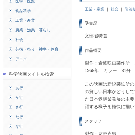
医学・医療
工業・産業
｜
社会
｜
岩波
食品科学
工業・産業
受賞歴
農業・漁業・暮らし
文部省特選
社会
芸術・祭り・神事・体育
作品概要
アニメ
製作：岩波映画製作所 
1968年 カラー 31分
科学映画タイトル検索
この映画は新鋭製鉄所の
あ行
の貧しい日本がどうして
か行
た日本鉄鋼業発展の主要
躍する様子を軽快に描い
さ行
た行
スタッフ
な行
製作：坊野貞男