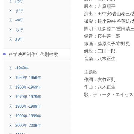
は行
脚本：吉原順平
ま行
演出：田中実/岩山泰三/
や行
撮影：根岸栄/中谷英雄/
照明：江森源二/重田清
ら行
録音：桜井善一郎
わ行
線画：藤原久子/市野晃
解説：三国一郎
科学映画制作年代別検索
音楽：八木正生
-1949年
主題歌
1950年-1959年
作詞：友竹正則
作曲：八木正生
1960年-1969年
歌：デューク・エイセス
1970年-1979年
1980年-1989年
1990年-1999年
2000年-2009年