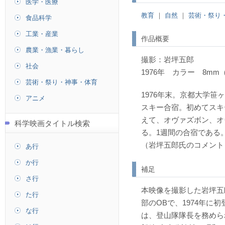
医学・医療
教育
｜
自然
｜
芸術・祭り
食品科学
工業・産業
作品概要
農業・漁業・暮らし
撮影：岩坪五郎
社会
1976年 カラー 8mm
芸術・祭り・神事・体育
1976年末。京都大学
アニメ
スキー合宿。初めてスキ
えて、オヴァズボン、オ
科学映画タイトル検索
る。1週間の合宿である
（岩坪五郎氏のコメント
あ行
か行
補足
さ行
本映像を撮影した岩坪五
た行
部のOBで、1974年に
な行
は、登山隊隊長を務めら