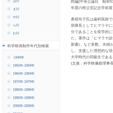
は行
郎編(中央公論社 昭和53
年度の秩父宮記念学術賞
ま行
や行
奥様玲子氏は歯科医師で
ら行
班隊長としてヒマラヤに
分であることを疫学的に
わ行
た。著作は「ヒマラヤ診
新書)」など多数。夫婦
科学映画制作年代別検索
し、支援した理想的な現
大学時代の同級生である
-1949年
(文責：科学映像館理事長
1950年-1959年
1960年-1969年
1970年-1979年
1980年-1989年
1990年-1999年
2000年-2009年